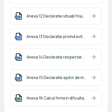
Anexa 12 Declaratie situații financiare intrep legate_partenere_strainatate.docx
Anexa 13 Declaratie privind evitarea dublei finantari_IMM.docx
Anexa 14 Declaratie respectare reguli cumul al ajutoarelor de minimis.docx
Anexa 15 Declaratie ajutor de minimis pentru întreprinderile cu capitalizare medie.docx
Anexa 16 Calcul firma in dificultate 2025.xlsx