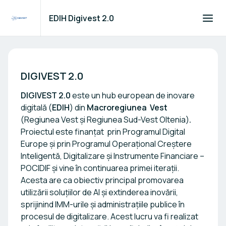
EDIH Digivest 2.0
EDIH Digivest 2.0
DIGIVEST 2.0
DIGIVEST
2.0
este un hub european de inovare
digitală (
EDIH
) din
Macroregiunea Vest
(Regiunea Vest și Regiunea Sud-Vest Oltenia)
.
Proiectul este finanțat prin Programul Digital
Europe și prin Programul Operațional Creștere
Inteligentă, Digitalizare și Instrumente Financiare –
POCIDIF și vine în continuarea primei iterații.
Acesta are ca obiectiv principal promovarea
utilizării soluțiilor de AI și extinderea inovării,
sprijinind IMM-urile și administrațiile publice în
procesul de digitalizare. Acest lucru va fi realizat