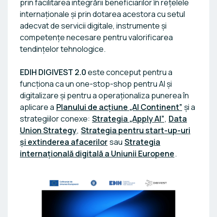
prin facilitarea integrării beneficiarilor în rețelele
internaționale și prin dotarea acestora cu setul
adecvat de servicii digitale, instrumente și
competențe necesare pentru valorificarea
tendințelor tehnologice.
EDIH DIGIVEST 2.0
este conceput pentru a
funcționa ca un one-stop-shop pentru AI și
digitalizare și pentru a operaționaliza punerea în
aplicare a
Planului de acțiune „AI Continent”
și a
strategiilor conexe:
Strategia „Apply AI”
,
Data
Union Strategy
,
Strategia pentru start-up-uri
și extinderea afacerilor
sau
Strategia
internațională digitală a Uniunii Europene
.