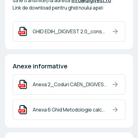
să le transmiteți la adresa
info@digivest.ro
.
Link de download pentru ghid noului apel:
GHID EDIH_DIGIVEST 2.0_consultare publică_14.08.2026.pdf
Anexe informative
Anexa 2_Coduri CAEN_DIGIVEST2_0_pt review.pdf
Anexa 6 Ghid Metodologie calcul pentru întreprinderi partenere sau legate.pdf